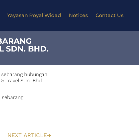
Yayasan Royal Widad
Notices
Contact Us
EBARANG
 SDN. BHD.
 sebarang hubungan
& Travel Sdn. Bhd
a sebarang
NEXT ARTICLE