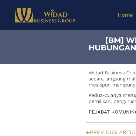
Home
[BM] W
HUBUNGAN 
Widad Business Gro
secara langsung mah
meskipun mempunya
Kedua-duanya merup
pemilikan, penguru
PEJABAT KOMUNIK
PREVIOUS ARTIC