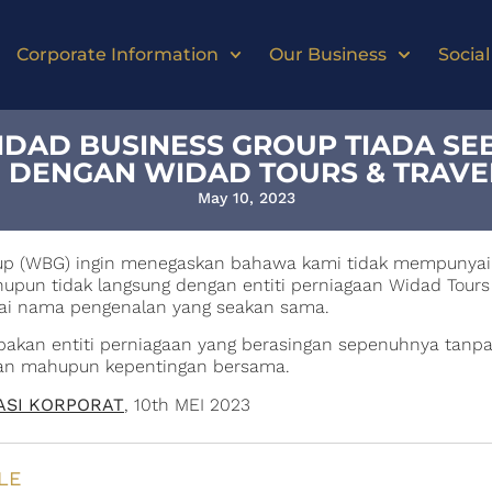
Corporate Information
Our Business
Social
IDAD BUSINESS GROUP TIADA S
DENGAN WIDAD TOURS & TRAVEL
May 10, 2023
up (WBG) ingin menegaskan bahawa kami tidak mempunyai
upun tidak langsung dengan entiti perniagaan Widad Tours 
i nama pengenalan yang seakan sama.
akan entiti perniagaan yang berasingan sepenuhnya tanp
san mahupun kepentingan bersama.
ASI KORPORAT
, 10th MEI 2023
LE