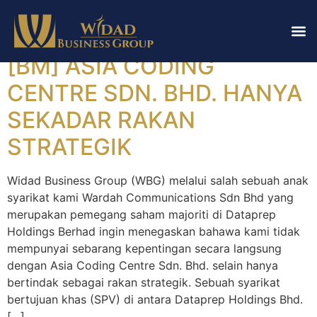
Category:
Notices
[BM] ASIA CODING
CENTRE SDN. BHD. HANYA
SEKADAR RAKAN
STRATEGIK
Widad Business Group (WBG) melalui salah sebuah anak
syarikat kami Wardah Communications Sdn Bhd yang
merupakan pemegang saham majoriti di Dataprep
Holdings Berhad ingin menegaskan bahawa kami tidak
mempunyai sebarang kepentingan secara langsung
dengan Asia Coding Centre Sdn. Bhd. selain hanya
bertindak sebagai rakan strategik. Sebuah syarikat
bertujuan khas (SPV) di antara Dataprep Holdings Bhd.
[…]